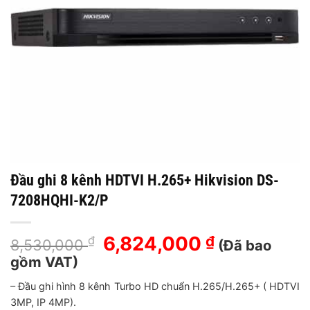
Đầu ghi 8 kênh HDTVI H.265+ Hikvision DS-
7208HQHI-K2/P
Giá
6,824,000
Giá
₫
₫
8,530,000
(Đã bao
gốc
hiện
gồm VAT)
là:
tại
– Đầu ghi hình 8 kênh Turbo HD chuẩn H.265/H.265+ ( HDTVI
8,530,000 ₫.
là:
3MP, IP 4MP).
6,824,000 