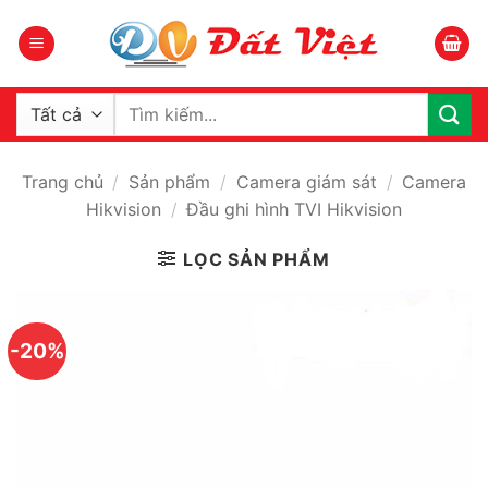
Bỏ
qua
nội
dung
Tìm
kiếm:
Trang chủ
/
Sản phẩm
/
Camera giám sát
/
Camera
Hikvision
/
Đầu ghi hình TVI Hikvision
LỌC SẢN PHẨM
-20%