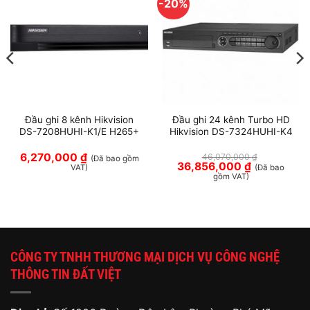
-20%
Đầu ghi 8 kênh Hikvision
Đầu ghi 24 kênh Turbo HD
DS-7208HUHI-K1/E H265+
Hikvision DS-7324HUHI-K4
6,270,000
₫
46,070,000
₫
(Đã bao gồm
Giá
Giá
36,856,000
₫
VAT)
(Đã bao
gốc
hiện
gồm VAT)
là:
tại
46,070,000 ₫.
là:
36,856,000 ₫
CÔNG TY TNHH THƯƠNG MẠI DỊCH VỤ CÔNG NGHỆ
THÔNG TIN ĐẤT VIỆT