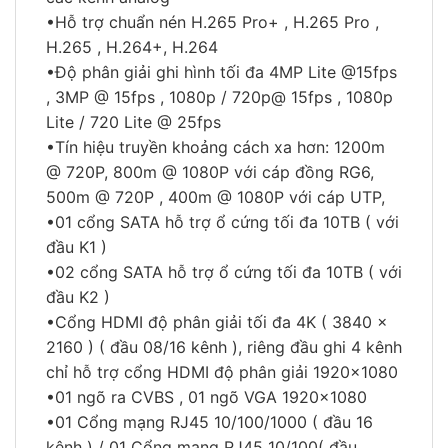
•Hỗ trợ chuẩn nén H.265 Pro+ , H.265 Pro ,
H.265 , H.264+, H.264
•Độ phân giải ghi hình tối đa 4MP Lite @15fps
, 3MP @ 15fps , 1080p / 720p@ 15fps , 1080p
Lite / 720 Lite @ 25fps
•Tín hiệu truyền khoảng cách xa hơn: 1200m
@ 720P, 800m @ 1080P với cáp đồng RG6,
500m @ 720P , 400m @ 1080P với cáp UTP,
•01 cổng SATA hỗ trợ ổ cứng tối đa 10TB ( với
đầu K1 )
•02 cổng SATA hỗ trợ ổ cứng tối đa 10TB ( với
đầu K2 )
•Cổng HDMI độ phân giải tối đa 4K ( 3840 x
2160 ) ( đầu 08/16 kênh ), riêng đầu ghi 4 kênh
chỉ hỗ trợ cổng HDMI độ phân giải 1920×1080
•01 ngõ ra CVBS , 01 ngõ VGA 1920×1080
•01 Cổng mạng RJ45 10/100/1000 ( đầu 16
kênh ) / 01 Cổng mạng RJ45 10/100( đầu