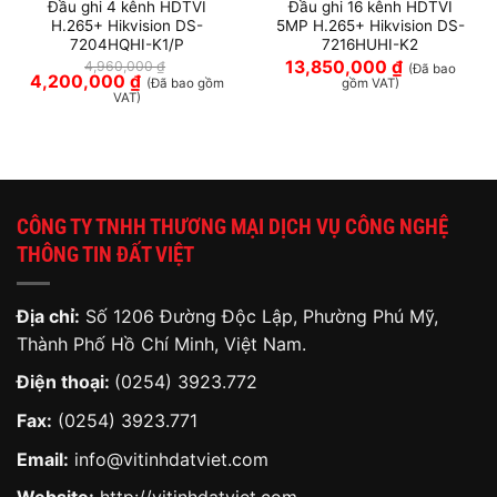
Đầu ghi 4 kênh HDTVI
Đầu ghi 16 kênh HDTVI
H.265+ Hikvision DS-
5MP H.265+ Hikvision DS-
7204HQHI-K1/P
7216HUHI-K2
13,850,000
₫
4,960,000
₫
(Đã bao
Giá
Giá
4,200,000
₫
(Đã bao gồm
gồm VAT)
gốc
hiện
VAT)
là:
tại
4,960,000 ₫.
là:
4,200,000 ₫.
CÔNG TY TNHH THƯƠNG MẠI DỊCH VỤ CÔNG NGHỆ
THÔNG TIN ĐẤT VIỆT
Địa chỉ:
Số 1206 Đường Độc Lập, Phường Phú Mỹ,
Thành Phố Hồ Chí Minh, Việt Nam.
Điện thoại:
(0254) 3923.772
Fax:
(0254) 3923.771
Email:
info@vitinhdatviet.com