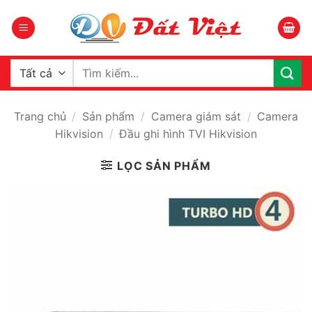
Bỏ
qua
nội
dung
Tìm
kiếm:
Trang chủ
/
Sản phẩm
/
Camera giám sát
/
Camera
Hikvision
/
Đầu ghi hình TVI Hikvision
LỌC SẢN PHẨM