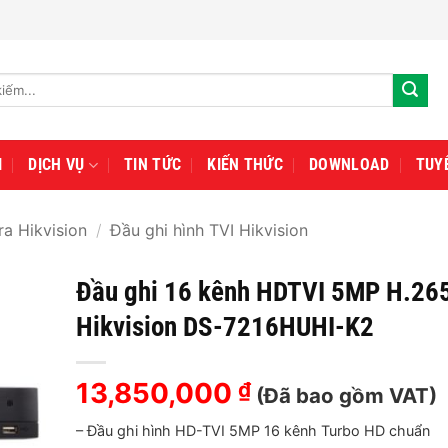
I
DỊCH VỤ
TIN TỨC
KIẾN THỨC
DOWNLOAD
TUY
a Hikvision
/
Đầu ghi hình TVI Hikvision
Đầu ghi 16 kênh HDTVI 5MP H.26
Hikvision DS-7216HUHI-K2
13,850,000
₫
(Đã bao gồm VAT)
– Đầu ghi hình HD-TVI 5MP 16 kênh Turbo HD chuẩn