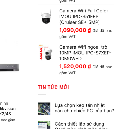
gồm VAT
Camera Wifi Full Color
IMOU IPC-S51FEP
(Cruiser SE+ 5MP)
1,090,000
₫
Giá đã bao
gồm VAT
Camera Wifi ngoài trời
10MP iMOU IPC-S7XEP-
10M0WED
1,520,000
₫
Giá đã bao
gồm VAT
TIN TỨC MỚI
minh
Lựa chọn keo tản nhiệt
ikvision
nào cho chiếc PC của bạn?
K2/4S
Không
 bao gồm
có
Cách thiết lập sử dụng
bình
luận