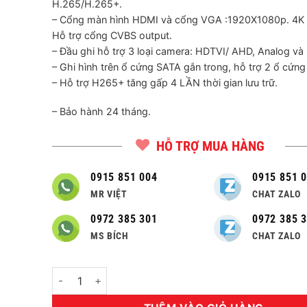
H.265/H.265+.
– Cổng màn hình HDMI và cổng VGA :1920X1080p. 4K 
Hỗ trợ cổng CVBS output.
– Đầu ghi hỗ trợ 3 loại camera: HDTVI/ AHD, Analog và 
– Ghi hình trên ổ cứng SATA gắn trong, hỗ trợ 2 ổ cứng
– Hỗ trợ H265+ tăng gấp 4 LẦN thời gian lưu trữ.
– Bảo hành 24 tháng.
HỖ TRỢ MUA HÀNG
0915 851 004
0915 851 
MR VIỆT
CHAT ZALO
0972 385 301
0972 385 
MS BÍCH
CHAT ZALO
Số lượng