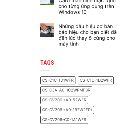
Card màn hình mặc định
ở
cho từng ứng dụng trên
Lựa
chọn
Windows 10
keo
tản
Không
nhiệt
có
Những dấu hiệu cơ bản
nào
bình
cho
luận
báo hiệu cho bạn biết đã
ở
chiếc
đến lúc thay ổ cứng cho
Cách
PC
thiết
của
máy tính
lập
bạn?
sử
Không
dụng
có
Card
bình
TAGS
màn
luận
ở
hình
Những
mặc
dấu
định
hiệu
cho
CS-C1C-1D1WFR
CS-C1C-1D2WFR
cơ
từng
bản
ứng
CS-C3A-A0-1C2WPMFBR
báo
dụng
hiệu
trên
cho
Windows
CS-CV200-(A0-52WFR
bạn
10
biết
CS-CV206-(A0-1B2W2FR)
đã
đến
lúc
CS-CV206-C0-1A1WFR
thay
ổ
cứng
cho