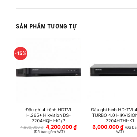
SẢN PHẨM TƯƠNG TỰ
-15%
ênh
Đầu ghi 4 kênh HDTVI
Đầu ghi hình HD-TVI 
DS-
H.265+ Hikvision DS-
TURBO 4.0 HIKVISIO
7204HQHI-K1/P
7204HTHI-K1
Giá
Giá
4,200,000
₫
6,000,000
₫
4,960,000
₫
gồm
(Đã b
gốc
hiện
(Đã bao gồm VAT)
VAT)
là:
tại