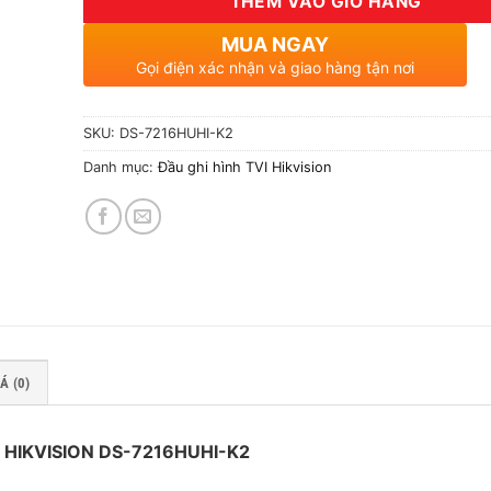
THÊM VÀO GIỎ HÀNG
MUA NGAY
Gọi điện xác nhận và giao hàng tận nơi
SKU:
DS-7216HUHI-K2
Danh mục:
Đầu ghi hình TVI Hikvision
Á (0)
.0 HIKVISION DS-7216HUHI-K2