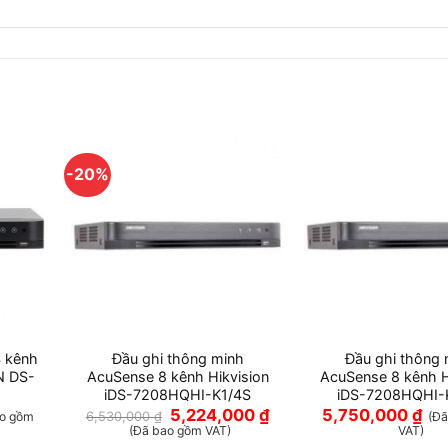
-20%
4 kênh
Đầu ghi thông minh
Đầu ghi thông 
N DS-
AcuSense 8 kênh Hikvision
AcuSense 8 kênh H
iDS-7208HQHI-K1/4S
iDS-7208HQHI-
Giá
Giá
5,224,000
₫
5,750,000
₫
6,530,000
₫
ao gồm
(Đã
gốc
hiện
(Đã bao gồm VAT)
VAT)
là:
tại