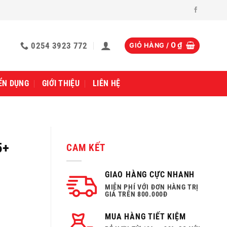
0254 3923 772
0
₫
GIỎ HÀNG /
ỂN DỤNG
GIỚI THIỆU
LIÊN HỆ
5+
CAM KẾT
GIAO HÀNG CỰC NHANH
MIỄN PHÍ VỚI ĐƠN HÀNG TRỊ
GIÁ TRÊN 800.000Đ
MUA HÀNG TIẾT KIỆM