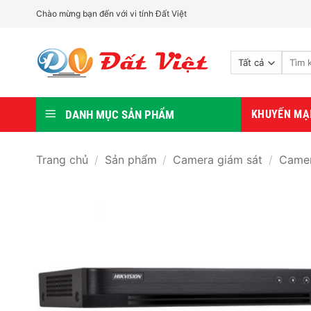
Bỏ
Chào mừng bạn đến với vi tính Đất Việt
qua
nội
Tìm
dung
kiếm:
DANH MỤC SẢN PHẨM
KHUYẾN MẠ
Trang chủ
/
Sản phẩm
/
Camera giám sát
/
Camer