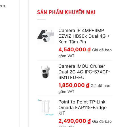
Xem
SẢN PHẨM KHUYẾN MẠI
Camera IP 4MP+4MP
EZVIZ HB90x Dual 4G +
Kèm Tấm Pin
4,540,000
₫
Giá đã bao
gồm VAT
Camera IMOU Cruiser
Dual 2C 4G IPC-S7XCP-
6M1TED-EU
1,850,000
₫
Giá đã bao
gồm VAT
Point to Point TP-Link
Omada EAP115-Bridge
KIT
2,490,000
₫
Giá đã bao