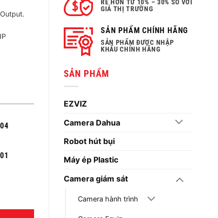
RẺ HƠN TỪ 10% – 30% SO VỚI
GIÁ THỊ TRƯỜNG
Output.
SẢN PHẨM CHÍNH HÃNG
IP
SẢN PHẨM ĐƯỢC NHẬP
KHẨU CHÍNH HÃNG
SẢN PHẨM
EZVIZ
Camera Dahua
004
Robot hút bụi
301
Máy ép Plastic
Camera giám sát
Camera hành trình