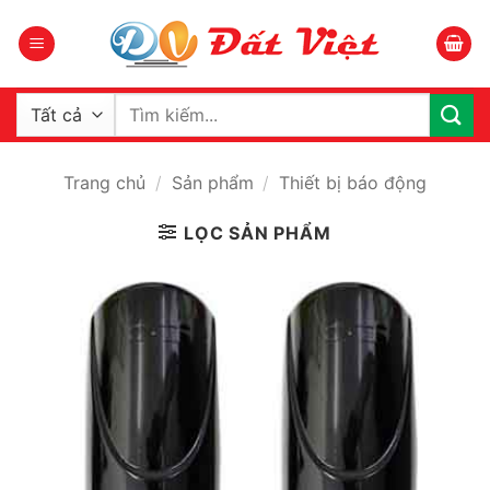
Bỏ
qua
nội
dung
Tìm
kiếm:
Trang chủ
/
Sản phẩm
/
Thiết bị báo động
LỌC SẢN PHẨM