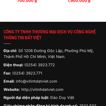
700,000
₫
1,900,000
₫
CÔNG TY TNHH THƯƠNG MẠI DỊCH VỤ CÔNG NGHỆ
THÔNG TIN ĐẤT VIỆT
Địa chỉ:
Số 1206 Đường Độc Lập, Phường Phú Mỹ,
Thành Phố Hồ Chí Minh, Việt Nam.
Điện thoại:
(0254) 3923.772
Fax:
(0254) 3923.771
Email:
info@vitinhdatviet.com
Website:
http://vitinhdatviet.com
Người đại diện pháp luật:
Đào Duy Việt
Giấy chứng nhận đăng ký kinh doanh số:
3501 593