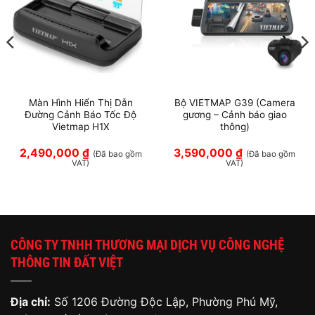
Màn Hình Hiển Thị Dẫn
Bộ VIETMAP G39 (Camera
Đường Cảnh Báo Tốc Độ
gương – Cảnh báo giao
Vietmap H1X
thông)
2,490,000
₫
3,590,000
₫
(Đã bao gồm
(Đã bao gồm
VAT)
VAT)
CÔNG TY TNHH THƯƠNG MẠI DỊCH VỤ CÔNG NGHỆ
THÔNG TIN ĐẤT VIỆT
Địa chỉ:
Số 1206 Đường Độc Lập, Phường Phú Mỹ,