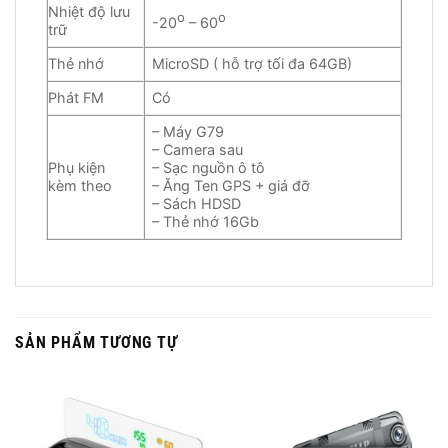
Nhiệt độ lưu
o
o
-20
– 60
trữ
Thẻ nhớ
MicroSD ( hỗ trợ tối đa 64GB)
Phát FM
Có
– Máy G79
– Camera sau
Phụ kiện
– Sạc nguồn ô tô
kèm theo
– Ăng Ten GPS + giá đỡ
– Sách HDSD
– Thẻ nhớ 16Gb
SẢN PHẨM TƯƠNG TỰ