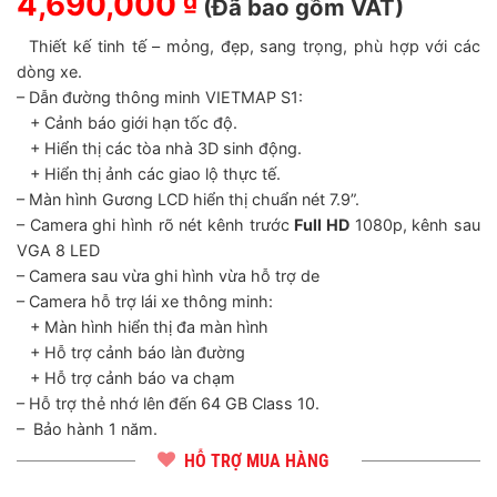
4,690,000
₫
(Đã bao gồm VAT)
Thiết kế tinh tế – mỏng, đẹp, sang trọng, phù hợp với các
dòng xe.
– Dẫn đường thông minh VIETMAP S1:
+ Cảnh báo giới hạn tốc độ.
+ Hiển thị các tòa nhà 3D sinh động.
+ Hiển thị ảnh các giao lộ thực tế.
– Màn hình Gương LCD hiển thị chuẩn nét 7.9”.
– Camera ghi hình rõ nét kênh trước
Full HD
1080p, kênh sau
VGA 8 LED
– Camera sau vừa ghi hình vừa hỗ trợ de
– Camera hỗ trợ lái xe thông minh:
+ Màn hình hiển thị đa màn hình
+ Hỗ trợ cảnh báo làn đường
+ Hỗ trợ cảnh báo va chạm
– Hỗ trợ thẻ nhớ lên đến 64 GB Class 10.
– Bảo hành 1 năm.
HỖ TRỢ MUA HÀNG