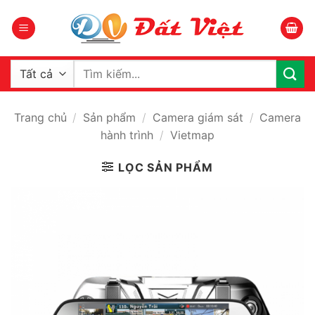
Bỏ
qua
nội
dung
Tìm
kiếm:
Trang chủ
/
Sản phẩm
/
Camera giám sát
/
Camera
hành trình
/
Vietmap
LỌC SẢN PHẨM