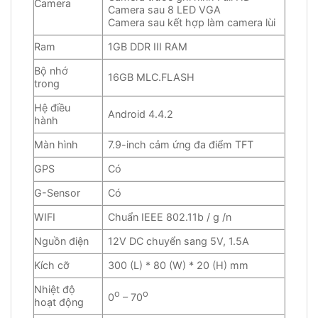
Camera
Camera sau 8 LED VGA
Camera sau kết hợp làm camera lùi
Ram
1GB DDR III RAM
Bộ nhớ
16GB MLC.FLASH
trong
Hệ điều
Android 4.4.2
hành
Màn hình
7.9-inch cảm ứng đa điểm TFT
GPS
Có
G-Sensor
Có
WIFI
Chuẩn IEEE 802.11b / g /n
Nguồn điện
12V DC chuyển sang 5V, 1.5A
Kích cỡ
300 (L) * 80 (W) * 20 (H) mm
Nhiệt độ
o
o
0
– 70
hoạt động