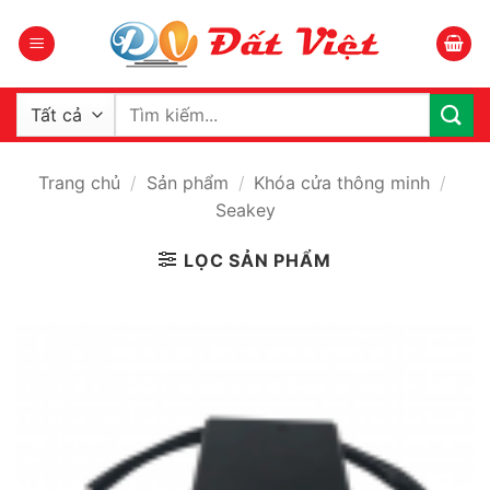
Bỏ
qua
nội
dung
Tìm
kiếm:
Trang chủ
/
Sản phẩm
/
Khóa cửa thông minh
/
Seakey
LỌC SẢN PHẨM