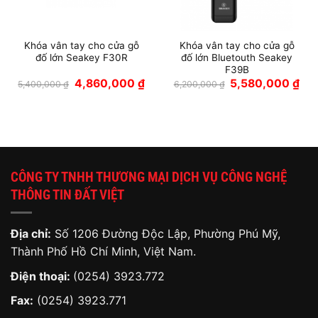
Khóa vân tay cho cửa gỗ
Khóa vân tay cho cửa gỗ
đố lớn Seakey F30R
đố lớn Bluetouth Seakey
F39B
Giá
Giá
Giá
Giá
4,860,000
₫
5,580,000
₫
5,400,000
₫
6,200,000
₫
gốc
hiện
gốc
hiệ
là:
tại
là:
tại
5,400,000 ₫.
là:
6,200,000 ₫.
là:
4,860,000 ₫.
5,5
CÔNG TY TNHH THƯƠNG MẠI DỊCH VỤ CÔNG NGHỆ
THÔNG TIN ĐẤT VIỆT
Địa chỉ:
Số 1206 Đường Độc Lập, Phường Phú Mỹ,
Thành Phố Hồ Chí Minh, Việt Nam.
Điện thoại:
(0254) 3923.772
Fax:
(0254) 3923.771